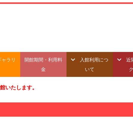
ギャラリ
開館期間・利用料
入館利用につ
近
金
いて
開館いたします。